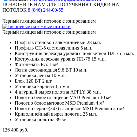
ПОЗВОНИТЕ НАМ ДЛЯ ПОЛУЧЕНИЯ СКИДКИ НА
ПОТОЛОК
8 (846) 244-00-55
Черный глянцевый потолок с зонированием
Черный глянцевый потолок с зонированием
Профиль стеновой алюминиевый
28 м.п.
Профиль СП-5 световая линия
5 м.п.
Конструкция перехода уровня с подсветкой ПЛ-75
5 м.п.
Кострукция перехода уровня ПП-75
15 м.п.
Фотопечать Eco
1 м²
Лента светодиодная 9,6 ВТ
10 м.п.
Установка ленты
10 м.п.
Блок 120 ВТ
2 шт.
Установка карниза
1,5 м.п.
Фигурный вырез полотна APPLY
38 м.п.
Полотно белое глянцевое MSD Premium
10 м²
Полотно белое матовое MSD Premium
4 м²
Полотно черное(347) глянцевое MSD Premium
25 м²
Криволинейный вырез полотна
25 м.п.
Установка полотна
39 м²
126 400
руб.